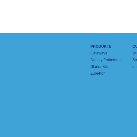
PRODUKTE
C
Gateways
Wi
Deeply Embedded
Sm
Starter Kits
em
Zubehör