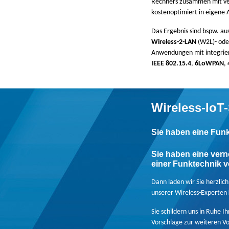
Rechners zusammen mit ver
kostenoptimiert in eigene
Das Ergebnis sind bspw. au
Wireless-2-LAN
(W2L)- od
Anwendungen mit integrier
IEEE 802.15.4
,
6LoWPAN
,
Wireless-IoT
Sie haben eine Fun
Sie haben eine vern
einer Funktechnik 
Dann laden wir Sie herzlic
unserer Wireless-Experten
Sie schildern uns in Ruhe I
Vorschläge zur weiteren V