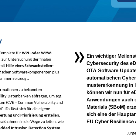
y
»
 Template für
W2L- oder W2W-
Ein wichtiger Meilenst
s
zur Untersuchung der finalen
Cybersecurity des e
it Hilfe eines
Schwachstellen-
OTA-Software-Update
ritischen Softwarekomponenten plus
automatischen Cybera
nummern erzeugt.
mustererkennung in 
formationen zu bekannten
können wir nun für e
bility-Datenbanken abfragen, um sog.
Anwendungen auch ein
ten (CVE = Common Vulnerability and
Materials (SBoM) erz
E-IDs lässt sich für die eigene
sich eine der Haupta
ertung
und
Priorisierung
erstellen,
EU Cyber Resilience A
aßnahmen in die Wege zu leiten, wie
edded Intrusion Detection System
Jürg