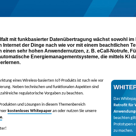
alt mit funkbasierter Datenübertragung wächst sowohl im 
en Internet der Dinge nach wie vor mit einem beachtlichen T
 einen sehr hohen Anwendernutzen, z. B. eCall-Notrufe, F
 automatische Energiemanagementsysteme, die mittels KI d
erlernen.
ktung eines Wireless-basierten IoT-Produkts ist nach wie vor
WHITE
derung. Neben technischen und funktionalen Aspekten sind
 zahlreiche regulatorische Vorgaben zu beachten.
Das Whitepa
 Produkten und Lösungen in diesem Themenbereich
Retrofit für 
unser
kostenloses Whitepaper
an oder nutzen Sie unsere
Anwendung
de
.
beachten gil
Prototypen e
ter!
zu machen.