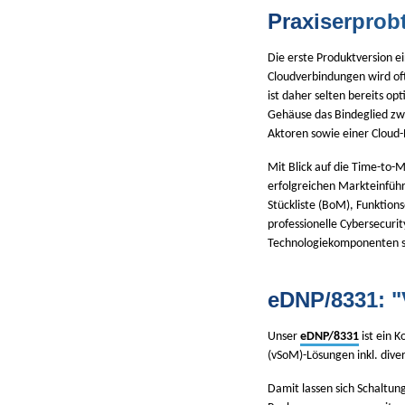
Praxiserprob
Die erste Produktversion e
Cloudverbindungen wird oft
ist daher selten bereits o
Gehäuse das Bindeglied zwi
Aktoren sowie einer Cloud-
Mit Blick auf die Time-to-
erfolgreichen Markteinführ
Stückliste (BoM), Funktion
professionelle Cybersecuri
Technologiekomponenten si
eDNP/8331: "
Unser
eDNP/8331
ist ein 
(vSoM)-Lösungen inkl. dive
Damit lassen sich Schaltun