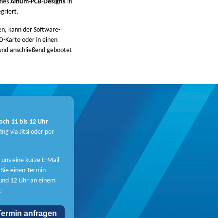
nes
Altium-PCB-Designs
in
griert.
n, kann der Software-
D-Karte oder in einen
nd anschließend gebootet
och 11 bis 12 Uhr
ng via Jitsi oder per
 uns eine kurze E-Mail
 Sie einen Termin
und 12 Uhr an einem
.
Termin anfragen