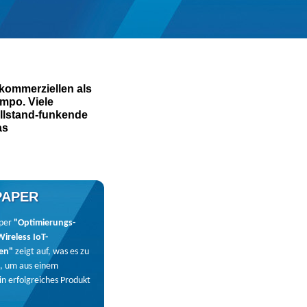
kommerziellen als
empo. Viele
üllstand-funkende
as
PAPER
per
"Optimierungs-
Wireless IoT-
en"
zeigt auf, was es zu
t, um aus einem
in erfolgreiches Produkt