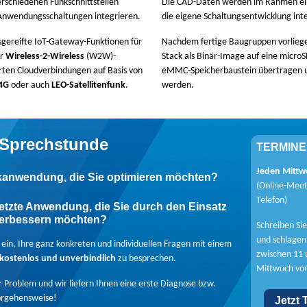
schiedenen Funkschnittstellen
Die CAD-Daten werden im Rahmen ei
 Anwendungsschaltungen integrieren.
die eigene Schaltungsentwicklung inte
sgereifte IoT-Gateway-Funktionen für
Nachdem fertige Baugruppen vorliege
er
Wireless-2-Wireless
(W2W)-
Stack als Binär-Image auf eine microS
ten Cloudverbindungen auf Basis von
eMMC-Speicherbaustein übertragen u
4G
oder auch
LEO-Satellitenfunk
.
werden.
-Sprechstunde
TERMINE
Jeden Mittw
kanwendung, die Sie optimieren möchten?
(Online-Meeti
Telefon)
etzte Anwendung, die Sie durch den Einsatz
verbessern möchten?
Schreiben Sie
und schlagen
h ein, Ihre ganz konkreten und individuellen Fragen mit einem
zwischen 11 
kostenlos und unverbindlich
zu besprechen.
Mittwoch vor
hr Problem und wir liefern Ihnen eine erste Diagnose bzw.
orgehensweise!
Jetzt 