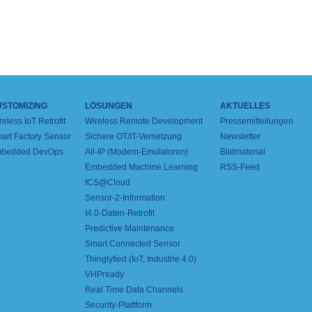
USTOMIZING
LÖSUNGEN
AKTUELLES
reless IoT Retrofit
Wireless Remote Development
Pressemitteilungen
art Factory Sensor
Sichere OT/IT-Vernetzung
Newsletter
bedded DevOps
All-IP (Modem-Emulatoren)
Bildmaterial
Embedded Machine Learning
RSS-Feed
ICS@Cloud
Sensor-2-Information
I4.0-Daten-Retrofit
Predictive Maintenance
Smart Connected Sensor
Thinglyfied (IoT, Industrie 4.0)
VHPready
Real Time Data Channels
Security-Plattform