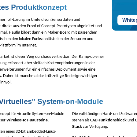
tes Produktkonzept
iner IoT-Lösung im Umfeld von Sensordaten und
White
 direkt aus den Proof of Concept-Prototypen abgeleitet und
ptimal. Häufig bildet dann ein Maker-Board mit passendem
schen den lokalen Funkschnittstellen der Sensoren und
Plattform im Internet.
Market ist dieser Weg durchaus vertretbar. Der Ramp-up einer
ung erfordert aber vielfach Kostenoptimierungen in der
serweiterungen für ein einfaches Deployment sowie eine
ty. Daher ist manchmal das frühzeitige Redesign wichtiger
nnvoll.
Virtuelles" System-on-Module
Konzept für virtuelle System-on-Module
Die vollständigen Hard- und Softwar
rser
Wireless-IoT-Bausteine
.
stehen als
CAD-Funktionsblock
und
O
Stack
zur Verfügung.
gen eines 32-bit Embedded-Linux-