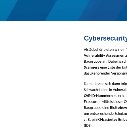
Cybersecurit
Als Zubehör bieten wir ein
Vulnerability Assessment
Baugruppe an. Dabei wird m
Scanners
eine Liste der k
dazugehörender Versions
Damit lassen sich dann In
Schwachstellen in Vulnera
CVE-ID-Nummern
zu erhal
Exposure). Mittels dieser CV
Baugruppe eine
Risikobew
um entsprechende Schutzm
z. B. ein
KI-basiertes Emb
(IDS).