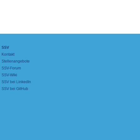
SSV
Kontakt
Stellenangebote
SSV-Forum
SSV-Wiki
SSV bei LinkedIn
SSV bei GitHub