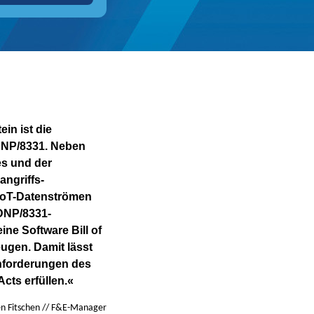
ein ist die
DNP/8331. Neben
s und der
ngriffs-
IoT-Datenströmen
DNP/8331-
e Software Bill of
eugen. Damit lässt
nforderungen des
cts erfüllen.«
en Fitschen // F&E-Manager